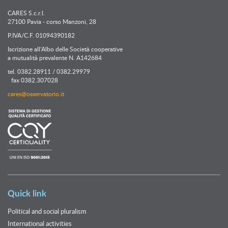
CARES S.c.r.l.
27100 Pavia - corso Manzoni, 28
P.IVA/C.F. 01094390182
Iscrizione all’Albo delle Società cooperative
a mutualità prevalente N. A142684
tel. 0382.28911 / 0382.29979
fax 0382.307028
cares@osservatorio.it
Quick link
Political and social pluralism
International activities