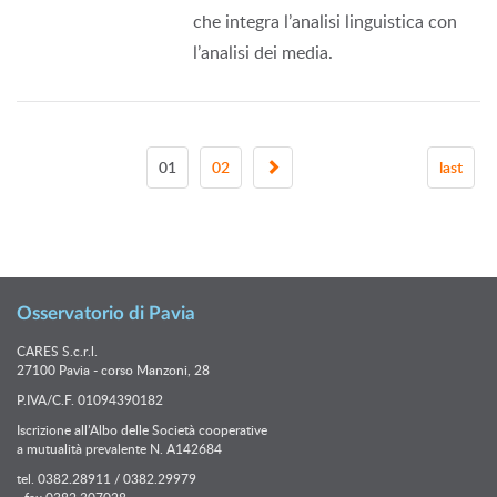
che integra l’analisi linguistica con
l’analisi dei media.
01
02
last
Osservatorio di Pavia
CARES S.c.r.l.
27100 Pavia - corso Manzoni, 28
P.IVA/C.F. 01094390182
Iscrizione all’Albo delle Società cooperative
a mutualità prevalente N. A142684
tel. 0382.28911 / 0382.29979