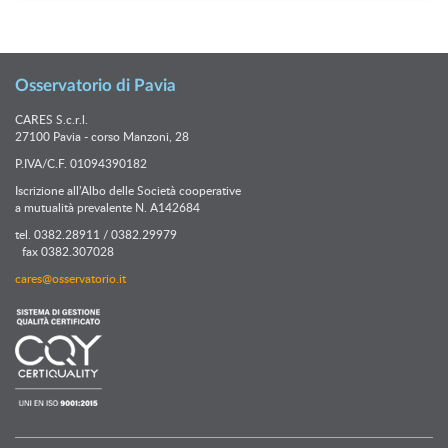
Osservatorio di Pavia
CARES S.c.r.l.
27100 Pavia - corso Manzoni, 28
P.IVA/C.F. 01094390182
Iscrizione all’Albo delle Società cooperative
a mutualità prevalente N. A142684
tel. 0382.28911 / 0382.29979
fax 0382.307028
cares@osservatorio.it