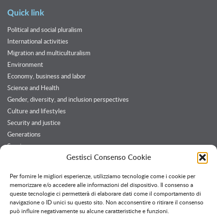
Quick link
Political and social pluralism
International activities
Migration and multiculturalism
Environment
Economy, business and labor
Science and Health
Gender, diversity, and inclusion perspectives
Culture and lifestyles
Security and justice
Generations
Services
Gestisci Consenso Cookie
Customers and Partners
Per fornire le migliori esperienze, utilizziamo tecnologie come i cookie per
memorizzare e/o accedere alle informazioni del dispositivo. Il consenso a
queste tecnologie ci permetterà di elaborare dati come il comportamento di
Twitter feed
navigazione o ID unici su questo sito. Non acconsentire o ritirare il consenso
Follow @OssPavia
può influire negativamente su alcune caratteristiche e funzioni.