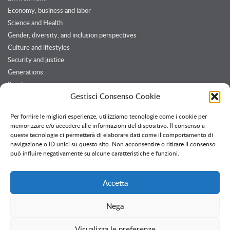
Economy, business and labor
Science and Health
Gender, diversity, and inclusion perspectives
Culture and lifestyles
Security and justice
Generations
Services
Gestisci Consenso Cookie
Customers and Partners
Per fornire le migliori esperienze, utilizziamo tecnologie come i cookie per
memorizzare e/o accedere alle informazioni del dispositivo. Il consenso a
queste tecnologie ci permetterà di elaborare dati come il comportamento di
Twitter feed
navigazione o ID unici su questo sito. Non acconsentire o ritirare il consenso
Follow @OssPavia
può influire negativamente su alcune caratteristiche e funzioni.
Accetta
Nega
Creative Commons
Attribuzione - Non commerciale - Non opere derivate
Visualizza le preferenze