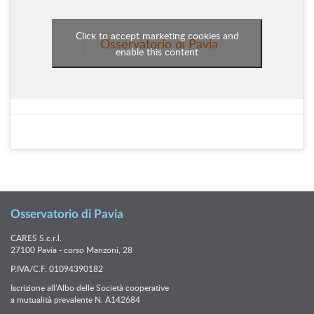
Click to accept marketing cookies and
Osservatorio di Pavia
enable this content
Osservatorio di Pavia
CARES S.c.r.l.
27100 Pavia - corso Manzoni, 28
P.IVA/C.F. 01094390182
Iscrizione all’Albo delle Società cooperative
a mutualità prevalente N. A142684