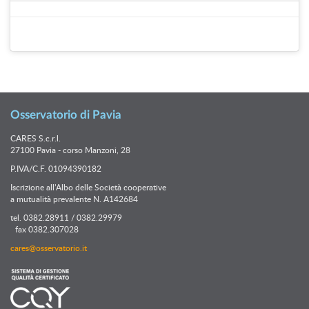
Osservatorio di Pavia
CARES S.c.r.l.
27100 Pavia - corso Manzoni, 28
P.IVA/C.F. 01094390182
Iscrizione all’Albo delle Società cooperative
a mutualità prevalente N. A142684
tel. 0382.28911 / 0382.29979
fax 0382.307028
cares@osservatorio.it