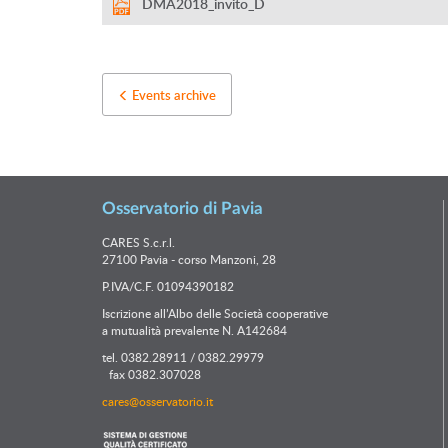
DMA2018_invito_D
Events archive
Osservatorio di Pavia
CARES S.c.r.l.
27100 Pavia - corso Manzoni, 28
P.IVA/C.F. 01094390182
Iscrizione all’Albo delle Società cooperative
a mutualità prevalente N. A142684
tel. 0382.28911 / 0382.29979
fax 0382.307028
cares@osservatorio.it