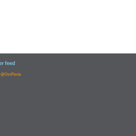
er feed
 @OssPavia