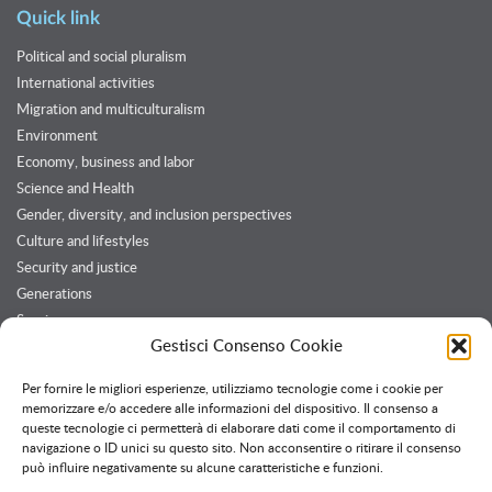
Quick link
Political and social pluralism
International activities
Migration and multiculturalism
Environment
Economy, business and labor
Science and Health
Gender, diversity, and inclusion perspectives
Culture and lifestyles
Security and justice
Generations
Services
Gestisci Consenso Cookie
Customers and Partners
Per fornire le migliori esperienze, utilizziamo tecnologie come i cookie per
memorizzare e/o accedere alle informazioni del dispositivo. Il consenso a
queste tecnologie ci permetterà di elaborare dati come il comportamento di
Twitter feed
navigazione o ID unici su questo sito. Non acconsentire o ritirare il consenso
Follow @OssPavia
può influire negativamente su alcune caratteristiche e funzioni.