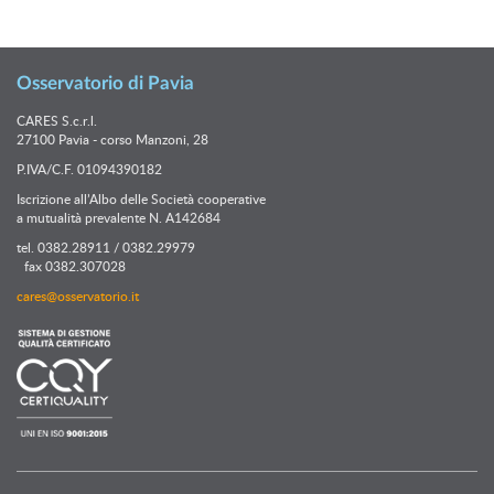
Osservatorio di Pavia
CARES S.c.r.l.
27100 Pavia - corso Manzoni, 28
P.IVA/C.F. 01094390182
Iscrizione all’Albo delle Società cooperative
a mutualità prevalente N. A142684
tel. 0382.28911 / 0382.29979
fax 0382.307028
cares@osservatorio.it