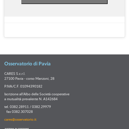
Osservatorio di Pavia
CARES S.c.r.l.
27100 Pavia - corso Manzoni, 28
P.IVA/C.F. 01094390182
Iscrizione all’Albo delle Società cooperative
a mutualità prevalente N. A142684
tel. 0382.28911 / 0382.29979
fax 0382.307028
cares@osservatorio.it