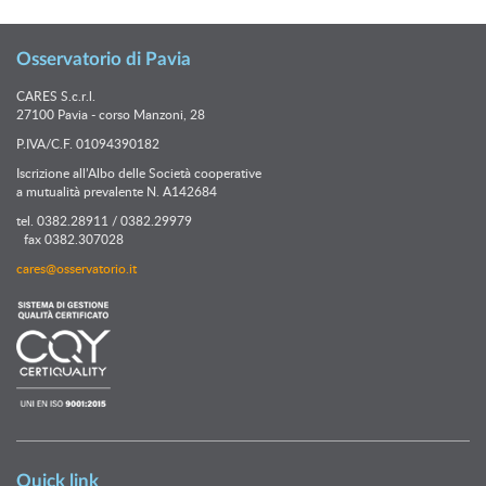
Osservatorio di Pavia
CARES S.c.r.l.
27100 Pavia - corso Manzoni, 28
P.IVA/C.F. 01094390182
Iscrizione all’Albo delle Società cooperative
a mutualità prevalente N. A142684
tel. 0382.28911 / 0382.29979
fax 0382.307028
cares@osservatorio.it
Quick link