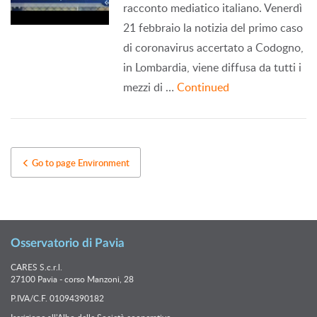
racconto mediatico italiano. Venerdì
21 febbraio la notizia del primo caso
di coronavirus accertato a Codogno,
in Lombardia, viene diffusa da tutti i
mezzi di …
Continued
Go to page Environment
Osservatorio di Pavia
CARES S.c.r.l.
27100 Pavia - corso Manzoni, 28
P.IVA/C.F. 01094390182