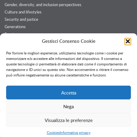
Gender, diversity, and inclusion perspectives
Culture and lifestyles
Security and justice
Generations
Services
Gestisci Consenso Cookie
Customers and Partners
Per fornire le migliori esperienze, utilizziamo tecnologie come i cookie per
memorizzare e/o accedere alle informazioni del dispositivo. Il consenso a
queste tecnologie ci permetterà di elaborare dati come il comportamento di
Twitter feed
navigazione o ID unici su questo sito. Non acconsentire o ritirare il consenso
Follow @OssPavia
può influire negativamente su alcune caratteristiche e funzioni.
Accetta
Nega
Creative Commons
Attribuzione - Non commerciale - Non opere derivate
Visualizza le preferenze
Informativa privacy
Uso dei cookie
Cookies
Informativa privacy