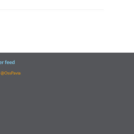
er feed
 @OssPavia