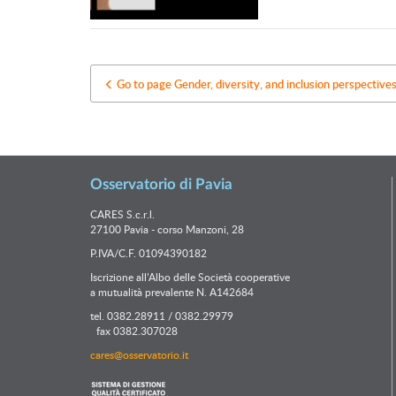
Go to page Gender, diversity, and inclusion perspective
Osservatorio di Pavia
CARES S.c.r.l.
27100 Pavia - corso Manzoni, 28
P.IVA/C.F. 01094390182
Iscrizione all’Albo delle Società cooperative
a mutualità prevalente N. A142684
tel. 0382.28911 / 0382.29979
fax 0382.307028
cares@osservatorio.it