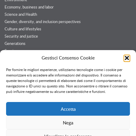
Economy, business and labor
Science and Health
Gender, diversity, and inclusion perspectives
Culture and lifestyles
Security and justice
Generations
Services
Gestisci Consenso Cookie
Customers and Partners
Per fornire le migliori esperienze, utilizziamo tecnologie come i cookie per
memorizzare e/o accedere alle informazioni del dispositivo. Il consenso a
queste tecnologie ci permetterà di elaborare dati come il comportamento di
Twitter feed
navigazione o ID unici su questo sito. Non acconsentire o ritirare il consenso
Follow @OssPavia
può influire negativamente su alcune caratteristiche e funzioni.
Accetta
Nega
Creative Commons
Attribuzione - Non commerciale - Non opere derivate