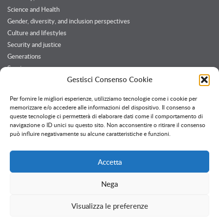
Science and Health
Gender, diversity, and inclusion perspectives
Culture and lifestyles
Security and justice
Generations
Services
Gestisci Consenso Cookie
Customers and Partners
Per fornire le migliori esperienze, utilizziamo tecnologie come i cookie per
memorizzare e/o accedere alle informazioni del dispositivo. Il consenso a
queste tecnologie ci permetterà di elaborare dati come il comportamento di
Twitter feed
navigazione o ID unici su questo sito. Non acconsentire o ritirare il consenso
Follow @OssPavia
può influire negativamente su alcune caratteristiche e funzioni.
Accetta
Nega
Creative Commons
Attribuzione - Non commerciale - Non opere derivate
Visualizza le preferenze
Informativa privacy