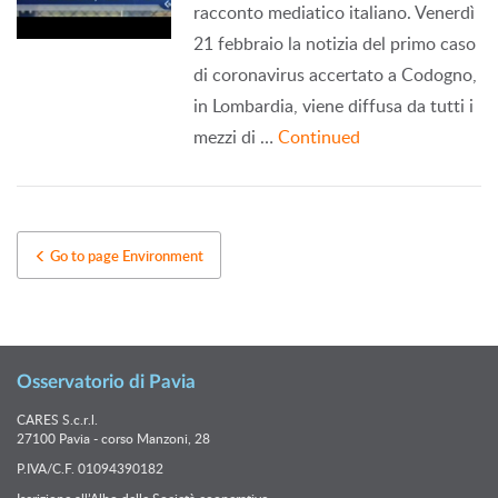
racconto mediatico italiano. Venerdì
21 febbraio la notizia del primo caso
di coronavirus accertato a Codogno,
in Lombardia, viene diffusa da tutti i
mezzi di …
Continued
Go to page Environment
Osservatorio di Pavia
CARES S.c.r.l.
27100 Pavia - corso Manzoni, 28
P.IVA/C.F. 01094390182