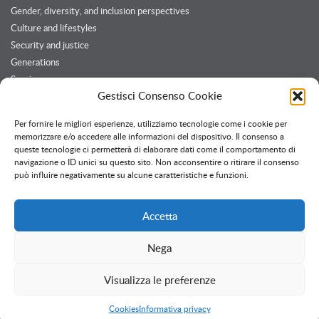
Gender, diversity, and inclusion perspectives
Culture and lifestyles
Security and justice
Generations
Services
Gestisci Consenso Cookie
Customers and Partners
Per fornire le migliori esperienze, utilizziamo tecnologie come i cookie per
memorizzare e/o accedere alle informazioni del dispositivo. Il consenso a
queste tecnologie ci permetterà di elaborare dati come il comportamento di
Twitter feed
navigazione o ID unici su questo sito. Non acconsentire o ritirare il consenso
Follow @OssPavia
può influire negativamente su alcune caratteristiche e funzioni.
Accetta
Nega
Creative Commons
Attribuzione - Non commerciale - Non opere derivate
Visualizza le preferenze
Informativa privacy
Uso dei cookie
Cookies
Informativa privacy