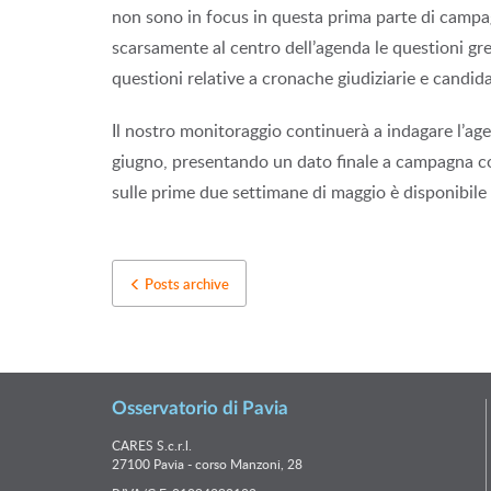
non sono in focus in questa prima parte di campagn
scarsamente al centro dell’agenda le questioni gre
questioni relative a cronache giudiziarie e candid
Il nostro monitoraggio continuerà a indagare l’agend
giugno, presentando un dato finale a campagna co
sulle prime due settimane di maggio è disponibile
Posts archive
Osservatorio di Pavia
CARES S.c.r.l.
27100 Pavia - corso Manzoni, 28