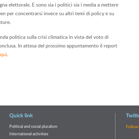
a elettorale. E sono sia i politici sia i media a mettere
en per concentrarsi invece su altri temi di policy e su
ature.
a politica sulla crisi climatica in vista del voto di
nclusa. In attesa del prossimo appuntamento il report
qui
.
Quick link
Twitt
Political and social pluralism
Follow
International activities