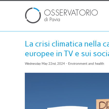
La crisi climatica nella 
europee in TV e sui soci
-
Environment and health
Wednesday May 22nd, 2024