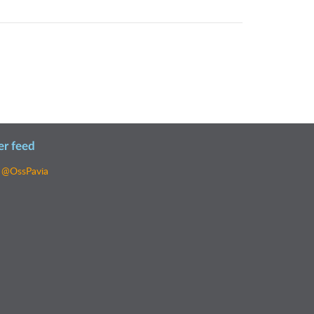
er feed
 @OssPavia