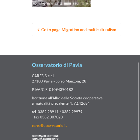
Go to page Migration and multiculturalism
Osservatorio di Pavia
CARES S.c.r.l.
27100 Pavia - corso Manzoni, 28
P.IVA/C.F. 01094390182
Iscrizione all’Albo delle Società cooperative
a mutualità prevalente N. A142684
tel. 0382.28911 / 0382.29979
fax 0382.307028
cares@osservatorio.it