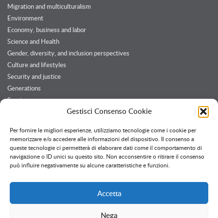
Migration and multiculturalism
Environment
Economy, business and labor
Science and Health
Gender, diversity, and inclusion perspectives
Culture and lifestyles
Security and justice
Generations
Services
Gestisci Consenso Cookie
Customers and Partners
Per fornire le migliori esperienze, utilizziamo tecnologie come i cookie per
memorizzare e/o accedere alle informazioni del dispositivo. Il consenso a
queste tecnologie ci permetterà di elaborare dati come il comportamento di
Twitter feed
navigazione o ID unici su questo sito. Non acconsentire o ritirare il consenso
Follow @OssPavia
può influire negativamente su alcune caratteristiche e funzioni.
Accetta
Nega