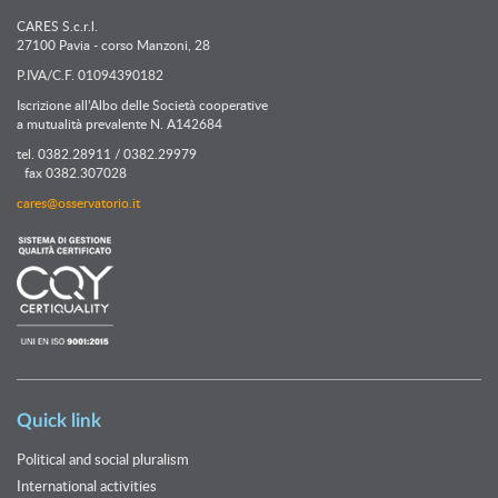
CARES S.c.r.l.
27100 Pavia - corso Manzoni, 28
P.IVA/C.F. 01094390182
Iscrizione all’Albo delle Società cooperative
a mutualità prevalente N. A142684
tel. 0382.28911 / 0382.29979
fax 0382.307028
cares@osservatorio.it
Quick link
Political and social pluralism
International activities