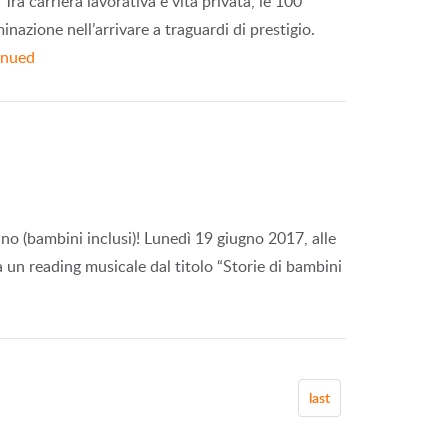
 Tra carriera lavorativa e vita privata, le 100
nazione nell’arrivare a traguardi di prestigio.
inued
i no (bambini inclusi)! Lunedì 19 giugno 2017, alle
un reading musicale dal titolo “Storie di bambini
last