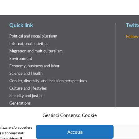
Quick link
Twitt
Political and social pluralism
Follow
International activities
Migration and multiculturalism
Environment
Economy, business and labor
Science and Health
Gender, diversity, and inclusion perspectives
Culture and lifestyles
Security and justice
Generations
Services
Gestisci Consenso Cookie
Customers and Partners
orizzare e/o accedere
Accetta
i elaborare dati
 o ritirare il