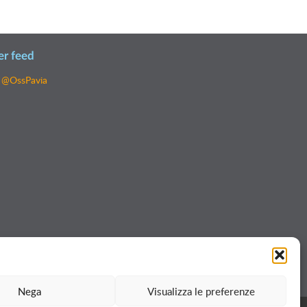
er feed
 @OssPavia
Nega
Visualizza le preferenze