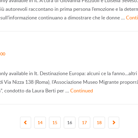
 only available in It. A cura di Giovanna Pezzuoli e Luisella Seveso.
più autorevoli raccontano in prima persona l’emozione e la determi
sull’informazione continuano a dimostrare che le donne …
Cont
:00
 only available in It. Destinazione Europa: alcuni ce la fanno…altr
 Via Nizza 138 (Roma), l’Associazione Museo Migrante proporrà 
a”, condotto da Laura Berti per …
Continued
14
15
16
17
18