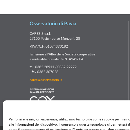
Osservatorio di Pavia
CARES S.c.r.l.
27100 Pavia - corso Manzoni, 28
P.IVA/C.F. 01094390182
Iscrizione all’Albo delle Società cooperative
a mutualità prevalente N. A142684
tel. 0382.28911 / 0382.29979
fax 0382.307028
cares@osservatorio.it
Per fornire le migliori esperienze, utilizziamo tecnologie come i cookie per mem
alle informazioni del dispositivo. Il consenso a queste tecnologie ci permetterà d
come il comportamento di navigazione o ID unici su questo sito. Non acconsentire