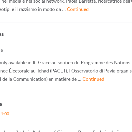
o nei media e nei social network. Paola Barretta, ricercatrice del
reotipi e il razzismo in modo da …
Continued
as
ia
s only available in It. Grâce au soutien du Programme des Natio
ance Électorale au Tchad (PACET), l’Osservatorio di Pavia organi
l de la Communication) en matière de …
Continued
a
11:00