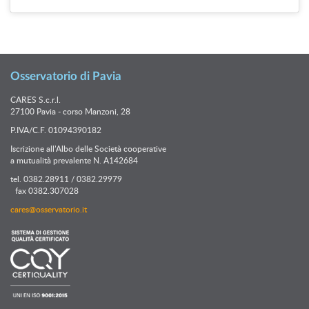
Osservatorio di Pavia
CARES S.c.r.l.
27100 Pavia - corso Manzoni, 28
P.IVA/C.F. 01094390182
Iscrizione all’Albo delle Società cooperative
a mutualità prevalente N. A142684
tel. 0382.28911 / 0382.29979
fax 0382.307028
cares@osservatorio.it