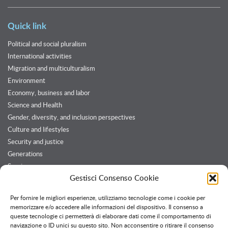
Quick link
Political and social pluralism
International activities
Migration and multiculturalism
Environment
Economy, business and labor
Science and Health
Gender, diversity, and inclusion perspectives
Culture and lifestyles
Security and justice
Generations
Services
Gestisci Consenso Cookie
Customers and Partners
Per fornire le migliori esperienze, utilizziamo tecnologie come i cookie per
memorizzare e/o accedere alle informazioni del dispositivo. Il consenso a
queste tecnologie ci permetterà di elaborare dati come il comportamento di
Twitter feed
navigazione o ID unici su questo sito. Non acconsentire o ritirare il consenso