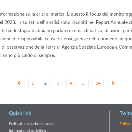
nformazione sulla crisi climatica. È questo il focus del monitorag
l 2023. I risultati dell’ analisi sono raccolti nel Report Annuale 
iche su Instagram abbiano parlato di crisi climatica, di azioni per 
ssioni, di responsabili, cause e conseguenze del fenomeno, in que
di osservazione della Terra di Agenzia Spaziale Europea e Comm
l’anno più caldo di sempre.
1
2
3
4
…
24
Quick link
Twitt
Political and social pluralism
Follow
International activities