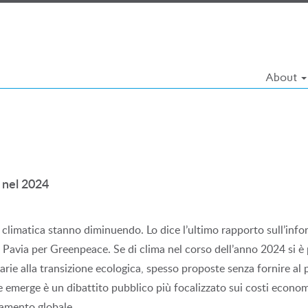
About
a nel 2024
si climatica stanno diminuendo. Lo dice l’ultimo rapporto sull’infor
 Pavia per Greenpeace. Se di clima nel corso dell’anno 2024 si è p
rarie alla transizione ecologica, spesso proposte senza fornire a
 emerge è un dibattito pubblico più focalizzato sui costi economic
ldamento globale.