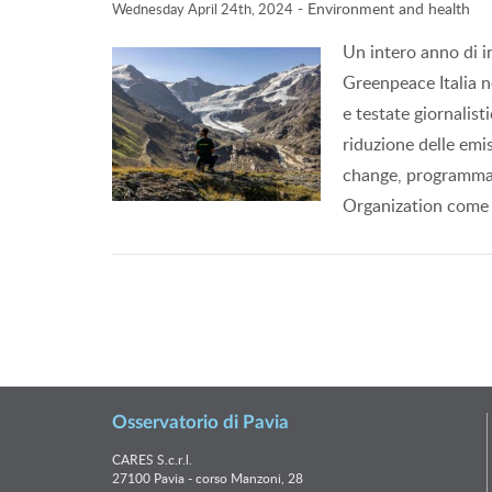
-
Environment and health
Wednesday April 24th, 2024
Un intero anno di i
Greenpeace Italia ne
e testate giornalist
riduzione delle emi
change, programma 
Organization come 
Osservatorio di Pavia
CARES S.c.r.l.
27100 Pavia - corso Manzoni, 28