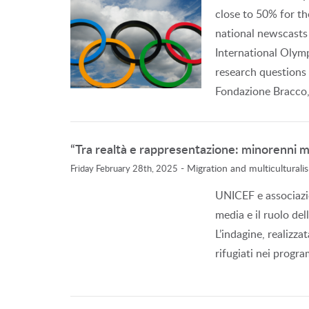
close to 50% for the
national newscasts 
International Olymp
research questions
Fondazione Bracco,
“Tra realtà e rappresentazione: minorenni mig
-
Migration and multiculturali
Friday February 28th, 2025
UNICEF e associazio
media e il ruolo del
L’indagine, realizza
rifugiati nei progra