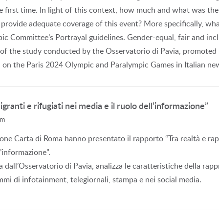
 first time. In light of this context, how much and what was their 
provide adequate coverage of this event? More specifically, wha
ic Committee’s Portrayal guidelines. Gender-equal, fair and incl
 of the study conducted by the Osservatorio di Pavia, promoted
 on the Paris 2024 Olympic and Paralympic Games in Italian ne
ranti e rifugiati nei media e il ruolo dell’informazione”
sm
ne Carta di Roma hanno presentato il rapporto “Tra realtà e rapp
l’informazione”.
ta dall’Osservatorio di Pavia, analizza le caratteristiche della r
mmi di infotainment, telegiornali, stampa e nei social media.